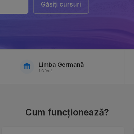
Găsiți cursuri
Găsiți cursuri
Limba Germană
1 Ofertă
Cum funcționează?