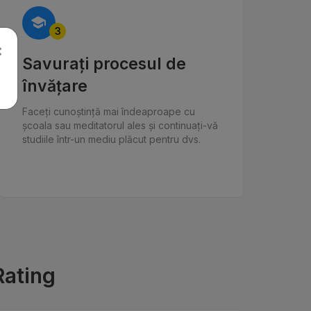
3
×
Savurați procesul de
învățare
Faceți cunoștință mai îndeaproape cu
școala sau meditatorul ales și continuați-vă
studiile într-un mediu plăcut pentru dvs.
Rating