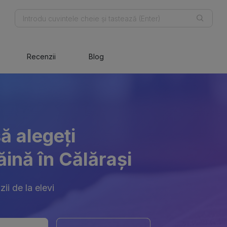
Recenzii
Blog
ă alegeți
ăină în Călărași
ii de la elevi