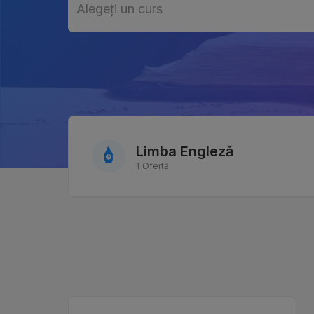
Alegeți un curs
Alegeți un curs
Limba Engleză
1 Ofertă