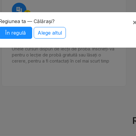
2
Regiunea ta — Călărași?
Înscrieți-vă pentru o lecție
În regulă
Alege altul
gratuită
Unele cursuri dispun de lecții de probă. Înscrieți-vă
pentru o lecție de probă gratuită sau lăsați o
cerere, pentru a fi contactați în cel mai scurt timp