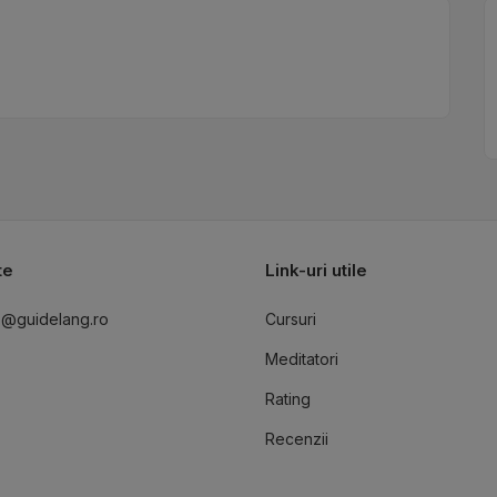
te
Link-uri utile
o@guidelang.ro
Cursuri
Meditatori
Rating
Recenzii