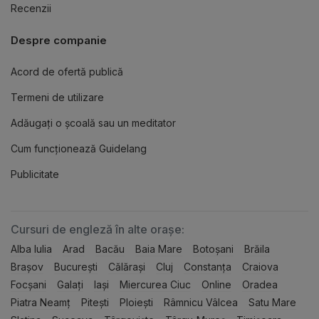
Recenzii
Despre companie
Acord de ofertă publică
Termeni de utilizare
Adăugați o școală sau un meditator
Cum funcționează Guidelang
Publicitate
Cursuri de engleză în alte orașe:
Alba Iulia
Arad
Bacău
Baia Mare
Botoșani
Brăila
Brașov
București
Călărași
Cluj
Constanța
Craiova
Focșani
Galați
Iași
Miercurea Ciuc
Online
Oradea
Piatra Neamț
Pitești
Ploiești
Râmnicu Vâlcea
Satu Mare