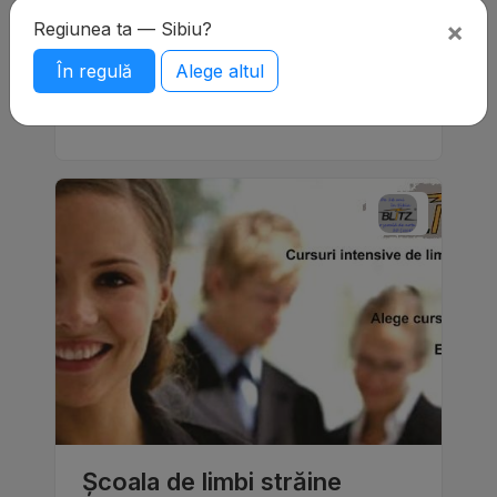
universitară, din dorinţa de a oferi un mod
×
Regiunea ta — Sibiu?
profesionist, corect, eficient, rapid şi practic
de a preda limba germană şi engleză, am
În regulă
Alege altul
gândit…
8.38
2 recenzii
Școala de limbi străine