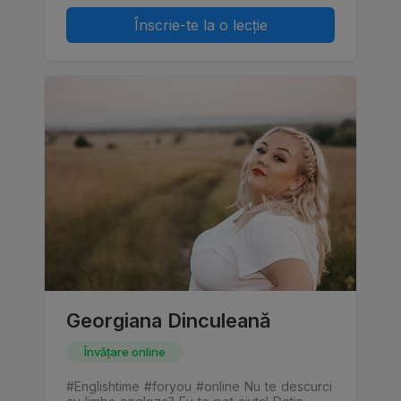
Înscrie-te la o lecție
Georgiana Dinculeană
Învățare online
#Englishtime #foryou #online Nu te descurci