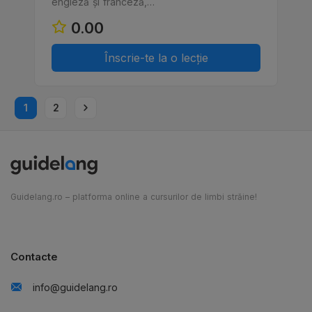
engleză și franceză,…
0.00
Înscrie-te la o lecție
1
2
Guidelang.ro – platforma online a cursurilor de limbi străine!
Contacte
info@guidelang.ro