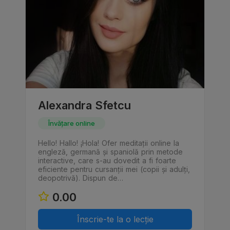
Alexandra Sfetcu
Învățare online
Hello! Hallo! ¡Hola! Ofer meditații online la
engleză, germană și spaniolă prin metode
interactive, care s-au dovedit a fi foarte
eficiente pentru cursanții mei (copii și adulți,
deopotrivă). Dispun de…
0.00
Înscrie-te la o lecție