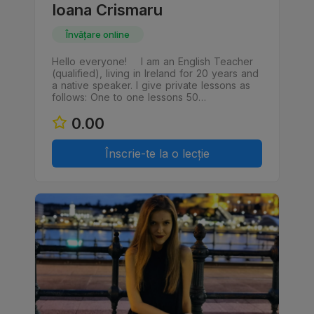
Ioana Crismaru
Învățare online
Hello everyone! I am an English Teacher
(qualified), living in Ireland for 20 years and
a native speaker. I give private lessons as
follows: One to one lessons 50…
0.00
Înscrie-te la o lecție