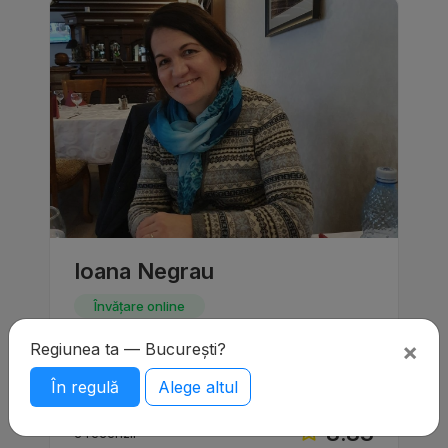
Ioana Negrau
Învățare online
Pregatesc pentru examenele Cambridge,
×
Regiunea ta — București?
ofer cursuri de conversatie pentru adulti.
Cursuri interactive de engleza, metode
În regulă
Alege altul
moderne.
8.83
3 recenzii