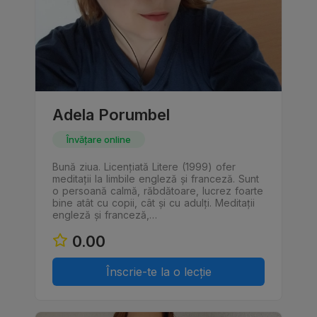
Adela Porumbel
Învățare online
Bună ziua. Licențiată Litere (1999) ofer
meditații la limbile engleză și franceză. Sunt
o persoană calmă, răbdătoare, lucrez foarte
bine atât cu copii, cât și cu adulți. Meditații
engleză și franceză,…
0.00
Înscrie-te la o lecție