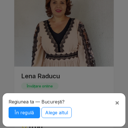
Lena Raducu
Învățare online
Ofer meditații individuale engleza, franceza,
×
Regiunea ta — București?
italiana, spaniola, orice nivel, copii și adulți.
Meditațiile se desfășoară pe zoom și trimit
înregistrarea. Absolventa Litere cu media
În regulă
Alege altul
10 la stat in 2002,…
0.00