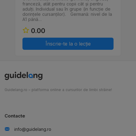
franceză, atât pentru copii cât și pentru
adulți. Individual sau în grupe (in funcție de
dorințele cursanților). Germană: nivel de la
A1 până…
0.00
Înscrie-te la o lecție
Guidelang.ro – platforma online a cursurilor de limbi străine!
Contacte
info@guidelang.ro