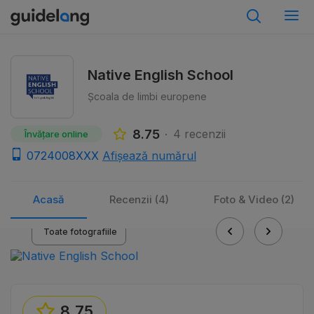
Native English School
Școala de limbi europene
8.75
4 recenzii
Învățare online
0724008XXX
Afișează numărul
Acasă
Recenzii (4)
Foto & Video (2)
Toate fotografiile
Previous
Next
8.75