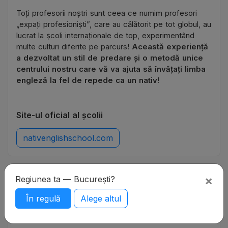
Toți profesorii noștri sunt ceea ce numim profesori
„expați profesioniști”, care au călătorit pe tot globul, au
lucrat la școli internaționale de top, experimentând
multe culturi diferite pe parcurs!
Această experiență
a dezvoltat un stil de predare și o metodă unice
centrului nostru care vă va ajuta să învățați limba
engleză la fel de repede ca un nativ!
Site-ul oficial al școlii
nativenglishschool.com
×
Regiunea ta — București?
Recenzii
4
Adăugați o recenzie
În regulă
Alege altul