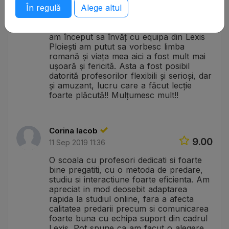
În regulă
Alege altul
8.75
26 Feb 2020 15:29
Am ajuns România acum doi ani. După
am început sa învăț cu equipa din Lexis
Ploiești am putut sa vorbesc limba
romană și viața mea aici a fost mult mai
ușoară și fericită. Asta a fost posibil
datorită profesorilor flexibili și serioși, dar
și amuzant, lucru care a făcut lecție
foarte plăcută!! Mulțumesc mult!!
Corina Iacob
9.00
11 Sep 2019 11:36
O scoala cu profesori dedicati si foarte
bine pregatiti, cu o metoda de predare,
studiu si interactiune foarte eficienta. Am
apreciat in mod deosebit adaptarea
rapida la studiul online, fara a afecta
calitatea predarii precum si comunicarea
foarte buna cu echipa suport din cadrul
Lexis. Pot spune ca am facut o alegere