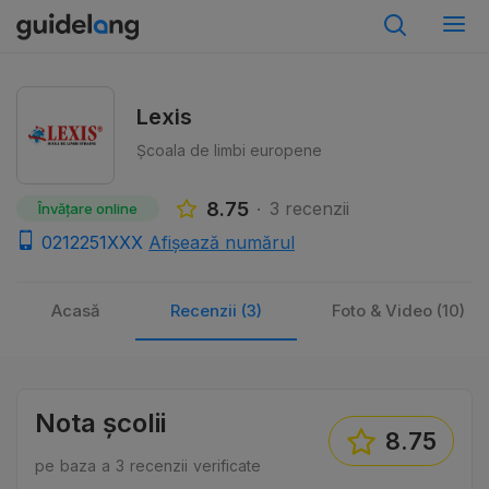
Lexis
Școala de limbi europene
8.75
3 recenzii
Învățare online
0212251XXX
Afișează numărul
Acasă
Recenzii (3)
Foto & Video (10)
Nota școlii
8.75
pe baza a 3 recenzii verificate