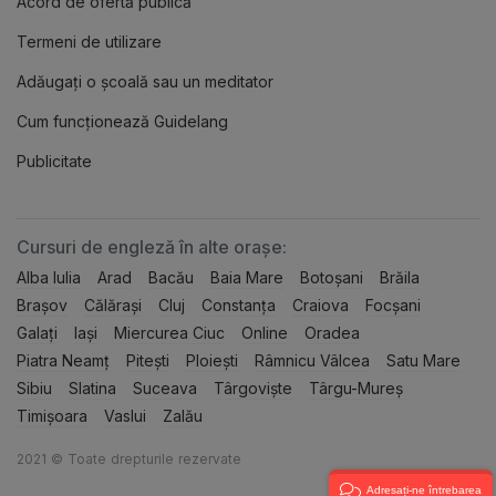
Acord de ofertă publică
Termeni de utilizare
Adăugați o școală sau un meditator
Cum funcționează Guidelang
Publicitate
Cursuri de engleză în alte orașe:
Alba Iulia
Arad
Bacău
Baia Mare
Botoșani
Brăila
Brașov
Călărași
Cluj
Constanța
Craiova
Focșani
Galați
Iași
Miercurea Ciuc
Online
Oradea
Piatra Neamț
Pitești
Ploiești
Râmnicu Vâlcea
Satu Mare
Sibiu
Slatina
Suceava
Târgoviște
Târgu-Mureș
Timișoara
Vaslui
Zalău
2021 © Toate drepturile rezervate
Adresați-ne întrebarea