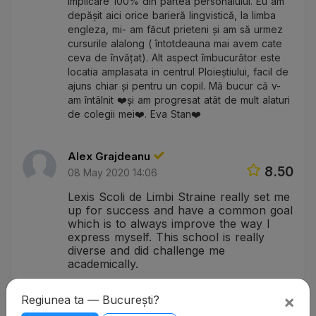
implicare 100% din partea personalului. Eu am
depășit aici orice barieră lingvistică, la limba
engleza, mi- am făcut prieteni și am să urmez
cursurile alalong ( întotdeauna mai avem cate
ceva de învățat). Alt aspect îmbucurător este
locatia amplasata in centrul Ploieștiului, facil de
ajuns chiar și pentru un copil. Mă bucur că v-
am întâlnit ❤️și am progresat atât de mult alaturi
de colegii mei❤️. Eva Stan❤️
Alex Grajdeanu
8.50
08 May 2020 14:06
Lexis Scoli de Limbi Straine really set me
up for success and have a common goal
which is to always improve the way I
express myself. This school is really
diverse and did challenge me
academically.
×
Regiunea ta — București?
Pau Quintana Ausió