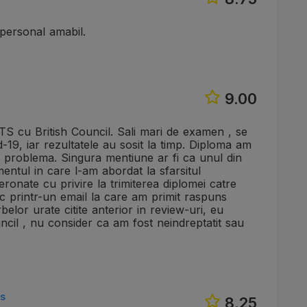
 personal amabil.
9.00
S cu British Council. Sali mari de examen , se
-19, iar rezultatele au sosit la timp. Diploma am
cio problema. Singura mentiune ar fi ca unul din
entul in care l-am abordat la sfarsitul
eronate cu privire la trimiterea diplomei catre
 printr-un email la care am primit raspuns
belor urate citite anterior in review-uri, eu
ncil , nu consider ca am fost neindreptatit sau
rs
8.25