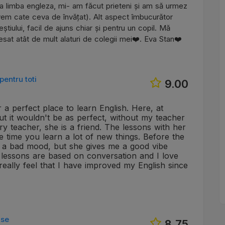
, la limba engleza, mi- am făcut prieteni și am să urmez
avem cate ceva de învățat). Alt aspect îmbucurător
știului, facil de ajuns chiar și pentru un copil. Mă
esat atât de mult alaturi de colegii mei❤️. Eva Stan❤️
pentru toti
9.00
 a perfect place to learn English. Here, at
but it wouldn't be as perfect, without my teacher
y teacher, she is a friend. The lessons with her
e time you learn a lot of new things. Before the
 a bad mood, but she gives me a good vibe
er lessons are based on conversation and I love
 really feel that I have improved my English since
use
8.75