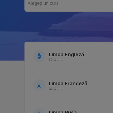
Alegeți un curs
Alegeți un curs
Limba Engleză
59 Oferte
Limba Franceză
32 Oferte
Limba Rusă