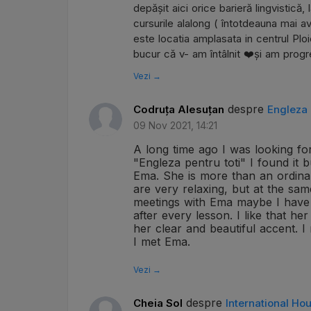
depășit aici orice barieră lingvistică
cursurile alalong ( întotdeauna mai 
este locatia amplasata in centrul Ploie
bucur că v- am întâlnit ❤️și am progr
Vezi →
despre
Codruța Alesuțan
Engleza 
09 Nov 2021, 14:21
A long time ago I was looking for
"Engleza pentru toti" I found it 
Ema. She is more than an ordinar
are very relaxing, but at the sam
meetings with Ema maybe I have
after every lesson. I like that h
her clear and beautiful accent. I
I met Ema.
Vezi →
despre
Cheia Sol
International Ho