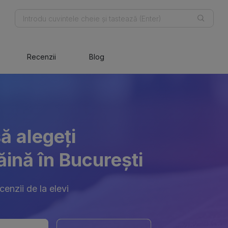
Recenzii
Blog
ă alegeți
ăină în București
enzii de la elevi