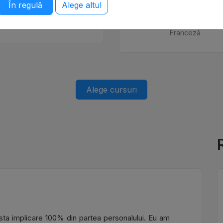
În regulă
Alege altul
Eslam Fares
Monica Cosm
Limba Engleză
Limba Engleză, Limba Germană
Franceză
Alege cursuri
xista implicare 100% din partea personalului. Eu am