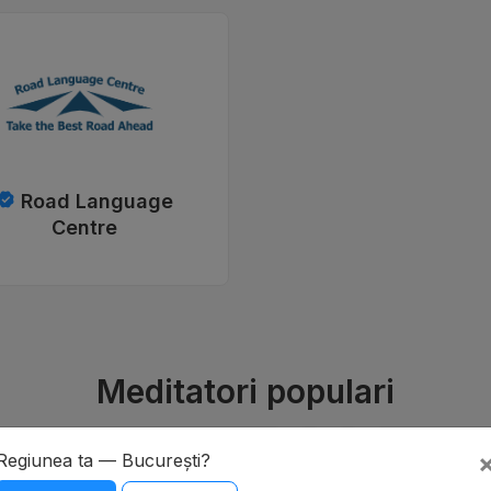
Road Language
Centre
Meditatori populari
Regiunea ta — București?