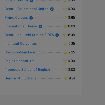
British Council
9.00
Centrul Educațional Unirea
9.00
Flying Colours
8.65
International House
8.63
Centrul de Limbi Straine FIDES
8.38
Institutul Cervantes
9.25
Cosmopolitan Learning
9.25
Engleza pentru toti
9.00
Proerudio School of English
8.83
German KulturHaus
8.81