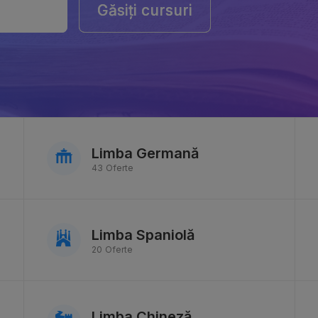
Găsiți cursuri
Găsiți cursuri
Limba Germană
43 Oferte
Limba Spaniolă
20 Oferte
Limba Chineză