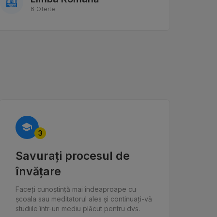
6 Oferte
3
Savurați procesul de
învățare
Faceți cunoștință mai îndeaproape cu
școala sau meditatorul ales și continuați-vă
studiile într-un mediu plăcut pentru dvs.