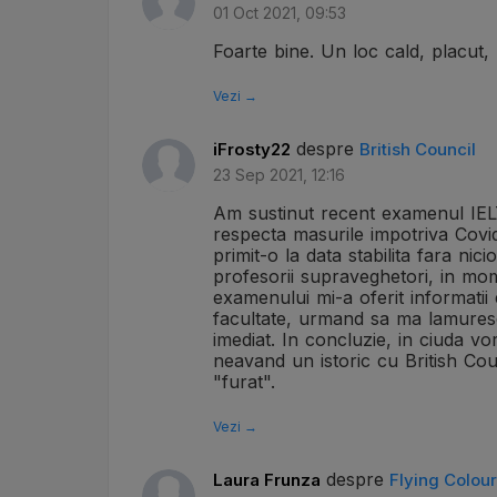
01 Oct 2021, 09:53
Foarte bine. Un loc cald, placut,
Vezi →
despre
iFrosty22
British Council
23 Sep 2021, 12:16
Am sustinut recent examenul IELT
respecta masurile impotriva Covid
primit-o la data stabilita fara ni
profesorii supraveghetori, in mom
examenului mi-a oferit informatii 
facultate, urmand sa ma lamuresc
imediat. In concluzie, in ciuda vor
neavand un istoric cu British Cou
"furat".
Vezi →
despre
Laura Frunza
Flying Colou